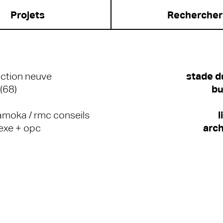
Projets
ction neuve
stade d
 (68)
bu
amoka / rmc conseils
l
exe + opc
arch