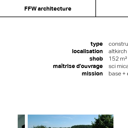
FFW architecture
type
constru
localisation
altkirch
shob
152 m²
maîtrise d’ouvrage
sci mic
mission
base + 