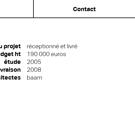
Contact
u projet
réceptionné et livré
dget ht
190 000 euros
étude
2005
ivraison
2008
itectes
baam